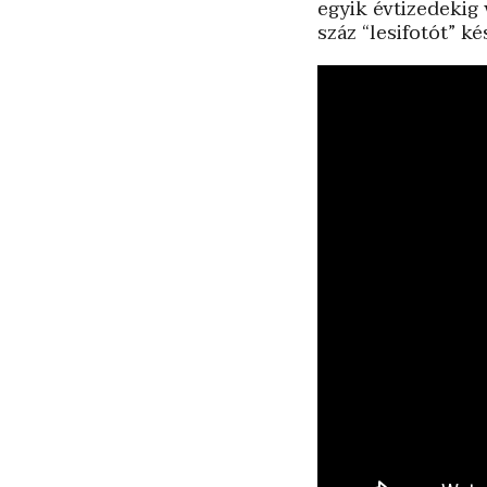
egyik évtizedekig
száz “lesifotót” k