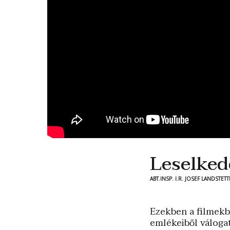
Leselked
ABT.INSP. I.R. JOSEF LANDST
Ezekben a filmekbe
emlékeiből válogat