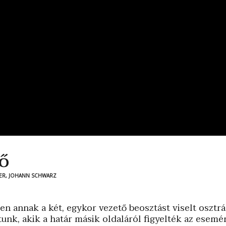
ő
ETTER, JOHANN SCHWARZ
n annak a két, egykor vezető beosztást viselt osztr
unk, akik a határ másik oldaláról figyelték az esemé