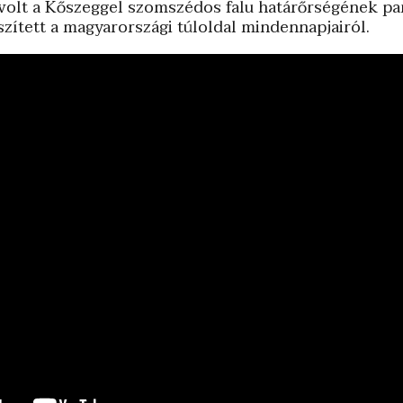
 volt a Kőszeggel szomszédos falu határőrségének p
észített a magyarországi túloldal mindennapjairól.