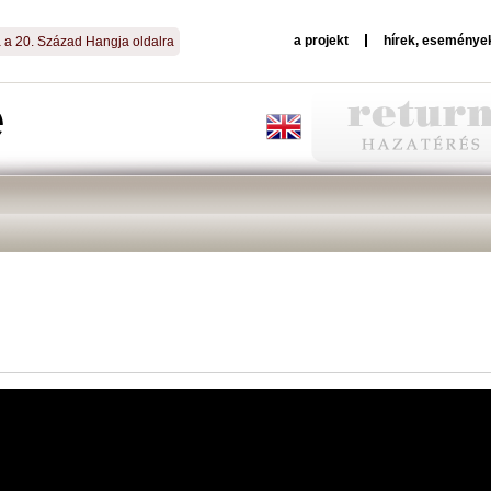
a projekt
hírek, eseménye
a a 20. Század Hangja oldalra