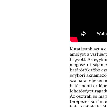
Kutatásunk azt a 
amelyet a vasfügg
hagyott. Az egykor
megosztottság mem
határőrök több eze
egykori aknamező)
számára teljesen 
határmenti erdőben
lehetőséget ragad
Az osztrák és mag
terepezés során f
helyi civilek, lev