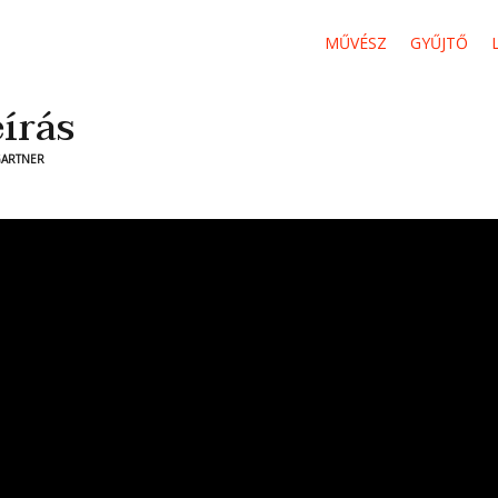
MŰVÉSZ
GYŰJTŐ
írás
GARTNER