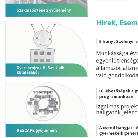
Hírek, Ese
Elhunyt Szelényi I
Munkássága évti
egyenlőtlensége
államszocializm
való gondolkodá
Új lehetőségek a 
programunkban
Izgalmas proje
hallgatók jelent
A csend hangjai – A
gyermekeik gener