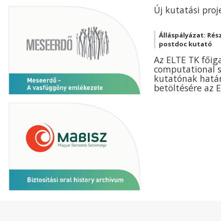
Új kutatási proj
Álláspályázat: Rés
postdoc kutató
Az ELTE TK főiga
computational so
kutatónak hatá
betöltésére az E