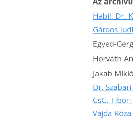
Az archív
Habil. Dr. 
Gárdos Judi
Egyed-Gerge
Horváth A
Jakab Mikl
Dr. Szabari
CsC. Tibor
Vajda Róza