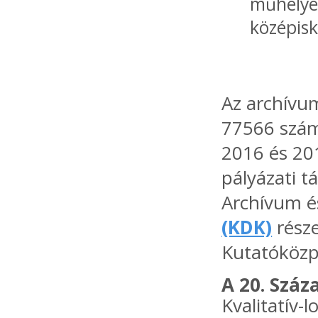
műhelyek
középisk
Az archívu
77566 szám
2016 és 20
pályázati t
Archívum é
(KDK)
rész
Kutatóköz
A 20. Szá
Kvalitatív-