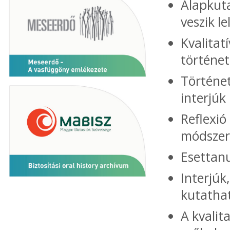
Alapkuta
veszik le
Kvalitat
történet
Történet
interjúk
Reflexió
módszert
Esettan
Interjúk
kutathat
A kvalit