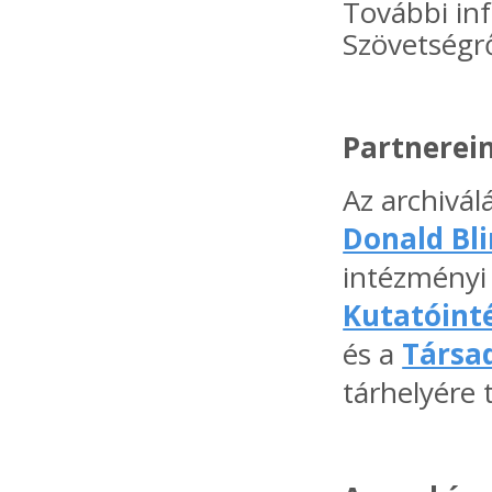
További in
Szövetségr
Partnerei
Az archivál
Donald Bl
intézményi 
Kutatóint
és a
Társa
tárhelyére