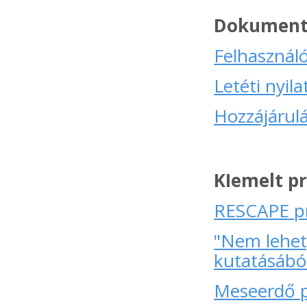
Dokumen
Felhasználó
Letéti nyil
Hozzájárulá
KIemelt pr
RESCAPE pr
"Nem lehet,
kutatásábó
Meseerdő p