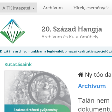
Archívum
Hírek, események
A TK Intézetei
20. Század Hangja
Archívum és Kutatóműhely
Digitális archívumunkban a legkiválóbb hazai kvalitatív szociol
Kutatásaink
Nyitóolda
Archívum
Talán nem 
dokumentum