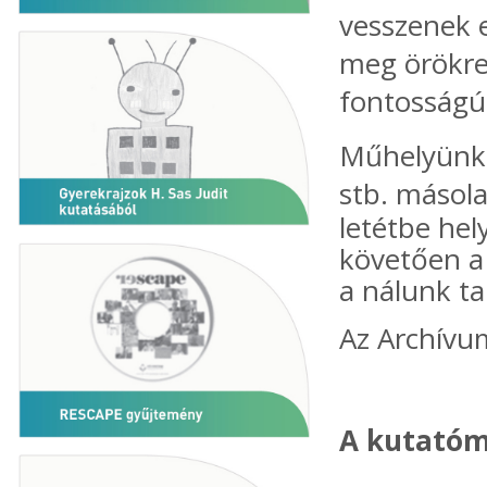
vesszenek e
meg örökre
fontosságú 
Műhelyünk 
stb. másolat
letétbe he
követően a
a nálunk ta
Az Archívu
A kutatóm