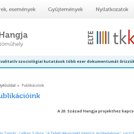
rek, események
Gyűjtemények
Nyilatkozatok
 Hangja
atóműhely
 kvalitatív szociológiai kutatások több ezer dokumentumát őrizzü
yitóoldal
Publikációink
ublikációink
A 20. Század Hangja projekthez kapcs
er Tamás - Lelkes Szilvia. "A Teleki'44 projekt interjús gyűjteménye".
socio.