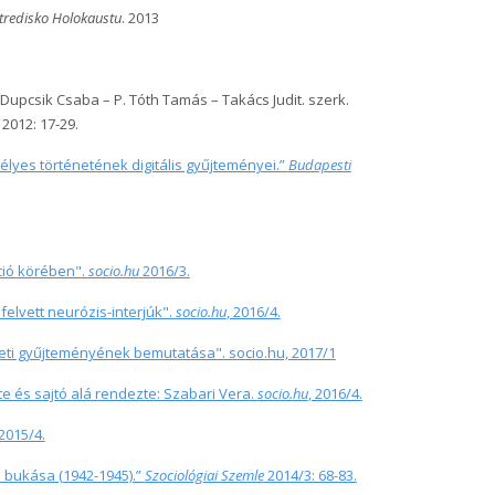
Stredisko Holokaustu
.
2013
Dupcsik Csaba – P. Tóth Tamás – Takács Judit. szerk.
,
2012:
17-29.
lyes történetének digitális gyűjteményei.”
Budapesti
ció körében".
socio.hu
2016/3.
felvett neurózis-interjúk".
socio.hu
, 2016/4.
eti gyűjteményének bemutatása". socio.hu, 2017/1
te és sajtó alá rendezte: Szabari Vera.
socio.hu
, 2016/4.
 2015/4.
 bukása (1942-1945).”
Szociológiai Szemle
2014/3: 68-83.