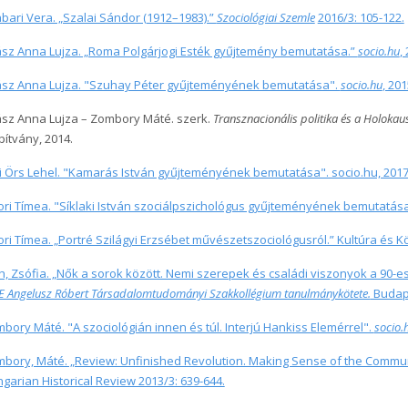
bari Vera. „Szalai Sándor (1912–1983).”
Szociológiai Szemle
2016/3: 105-122.
sz Anna Lujza. „Roma Polgárjogi Esték gyűjtemény bemutatása.”
socio.hu
,
sz Anna Lujza. "Szuhay Péter gyűjteményének bemutatása".
socio.hu
, 201
sz Anna Lujza – Zombory Máté. szerk.
Transznacionális politika és a Holokau
pítvány,
2014.
i Örs Lehel. "Kamarás István gyűjteményének bemutatása". socio.hu, 2017
ori Tímea. "Síklaki István szociálpszichológus gyűjteményének bemutatás
ori Tímea. „Portré Szilágyi Erzsébet művészetszociológusról.” Kultúra és
h, Zsófia. „Nők a sorok között. Nemi szerepek és családi viszonyok a 90-es
E Angelusz Róbert Társadalomtudományi Szakkollégium tanulmánykötete.
Budap
bory Máté. "A szociológián innen és túl. Interjú Hankiss Elemérrel".
socio.
bory, Máté. „Review: Unfinished Revolution. Making Sense of the Communi
garian Historical Review 2013/3: 639-644.