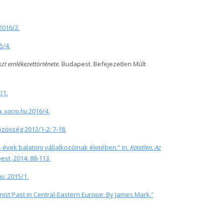
 2016/2.
5/4.
szt emlékezettörténete
. Budapest. Befejezetlen Múlt
/1.
a.
socio.hu
2016/4.
 Közösség
2012/
1-2: 7-18.
 évek balatoni vállalkozóinak életében.” In.
Kötetlen. Az
est,
2014:
88-113.
hu
, 2015/1.
st Past in Central-Eastern Europe: By James Mark.”