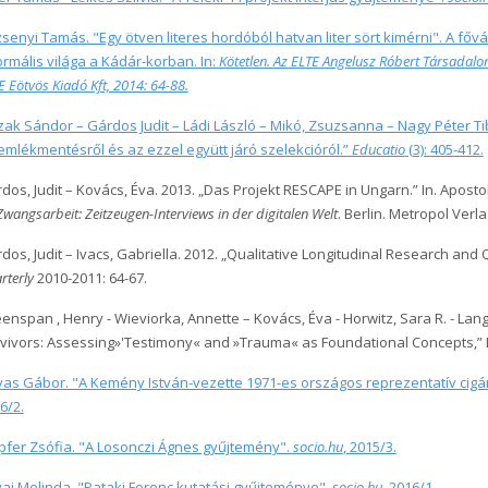
senyi Tamás. "Egy ötven literes hordóból hatvan liter sört kimérni". A fő
ormális világa a Kádár-korban. In:
Kötetlen. Az ELTE Angelusz Róbert Társada
E Eötvös Kiadó Kft, 2014: 64-88.
zak Sándor – Gárdos Judit – Ládi László – Mikó, Zsuzsanna – Nagy Péter Tibo
emlékmentésről és az ezzel együtt járó szelekcióról.”
Educatio
(3): 405-412.
dos, Judit – Kovács, Éva. 2013. „Das Projekt RESCAPE in Ungarn.” In. Apost
Zwangsarbeit: Zeitzeugen-Interviews in der digitalen Welt
. Berlin. Metropol Verla
dos, Judit – Ivacs, Gabriella. 2012. „Qualitative Longitudinal Research an
rterly
2010-2011: 64-67.
enspan , Henry - Wieviorka, Annette – Kovács, Éva - Horwitz, Sara R. - Lang
vivors: Assessing»'Testimony« and »Trauma« as Foundational Concepts,” 
as Gábor. "A Kemény István-vezette 1971-es országos reprezentatív cigán
6/2.
pfer Zsófia. "A Losonczi Ágnes gyűjtemény".
socio.hu
, 2015/3.
ai Melinda. "Pataki Ferenc kutatási gyűjteménye".
socio.hu
, 2016/1.