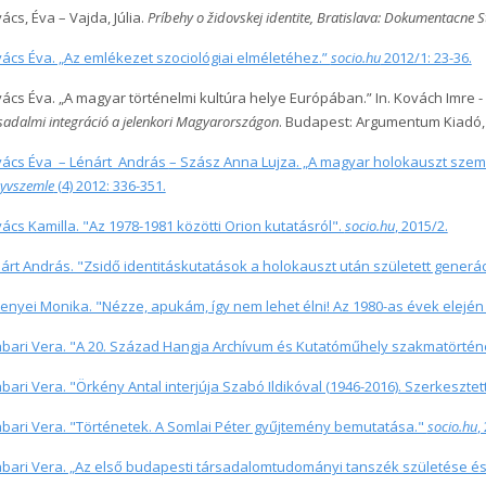
ács, Éva – Vajda, Júlia.
Príbehy o židovskej identite, Bratislava: Dokumentacne 
ács Éva. „Az emlékezet szociológiai elméletéhez.”
socio.hu
2012/1: 23-36.
ács Éva. „A magyar történelmi kultúra helye Európában.” In. Kovách Imre - 
sadalmi integráció a jelenkori Magyarországon
. Budapest: Argumentum Kiadó
ács Éva – Lénárt András
– Szász Anna Lujza
. „A magyar holokauszt szemé
yvszemle
(4) 2012: 336-351.
ács Kamilla. "Az 1978-1981 közötti Orion kutatásról".
socio.hu
, 2015/2.
árt András. "Zsidő identitáskutatások a holokauszt után született generá
enyei Monika. "Nézze, apukám, így nem lehet élni! Az 1980-as évek elején 
bari Vera. "A 20. Század Hangja Archívum és Kutatóműhely szakmatörtén
bari Vera. "Örkény Antal interjúja Szabó Ildikóval (1946-2016). Szerkesztet
bari Vera. "Történetek. A Somlai Péter gyűjtemény bemutatása."
socio.hu
,
bari Vera. „Az első budapesti társadalomtudományi tanszék születése és