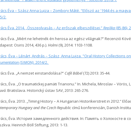
ács Éva – Szász Anna Lujza – Zombory Máté. "Előszó az '1944 és a mag
5/2.
ács Éva. 2014. „Összeolvasás – Az erőszak elbeszélései.”
Replika
(85-86), 
ács Éva. „Miért ne lehetnék én herosa az egész világnak?” Recenzió Kövér
dapest: Osiris 2014, 436 p.).
Holmi
(9),
2014
: 1103-1108.
ács, Éva – Lénárt, András – Szász, Anna Lujza. "Oral History Collections o
umentation (SIMON).
2014/2.
ács Éva. „A nemzet einstandolása?”
Café Bábel
(72)
2013
: 35-44.
ács, Éva. „O traumatickej pamäti Trianonu.” In. Michela, Miroslav – Vörös, 
uvá
. Bratislava. Historický ústav SAV,
2013
: 265-276.
ács, Éva. 2013. „Timing History – A Hungarian Historikerstreit in 2012.” Elő
temporary Hungary and the Czech Republic
című konferencián, Danish Institut
ács, Éva. История замедленного действия. In: Память о Холокосте в
zkva. Heinrich Böll Stiftung,
2013
: 1-13.