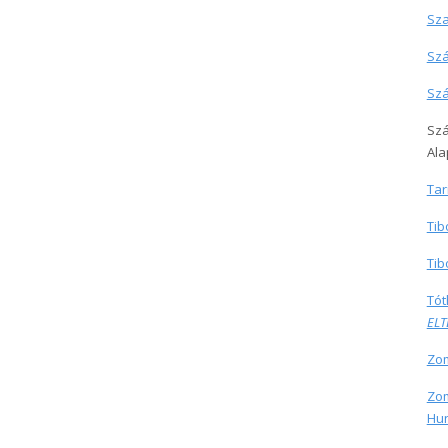
Sza
Szá
Szá
Szá
Ala
Tar
Tib
Tib
Tót
ELT
Zom
Zom
Hun