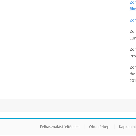
Zom
fil
Zom
Zom
Eur
Zom
Pro
Zom
the
201
Felhasználási feltételek
Oldaltérkép
Kapcsolat