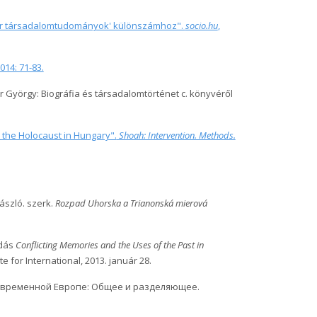
yar társadalomtudományok' különszámhoz".
socio.hu
,
2014: 71-83.
 György: Biográfia és társadalomtörténet c. könyvéről
n the Holocaust in Hungary".
Shoah: Intervention. Methods.
László. szerk.
Rozpad Uhorska a Trianonská mierová
adás
Conflicting Memories and the Uses of the Past in
e for International, 2013. január 28.
 современной Европе: Общее и разделяющее.