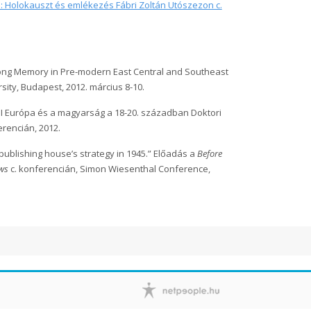
: Holokauszt és emlékezés Fábri Zoltán Utószezon c.
iong Memory in Pre-modern East Central and Southeast
sity, Budapest, 2012. március 8-10.
I Európa és a magyarság a 18-20. században Doktori
erencián, 2012.
ublishing house’s strategy in 1945.” Előadás a
Before
ews
c. konferencián, Simon Wiesenthal Conference,