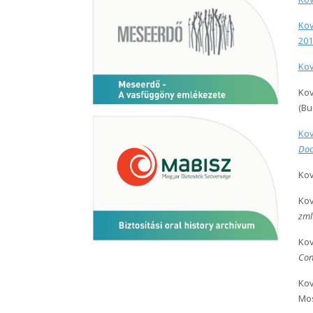
Kov
201
Kov
Kov
(Bu
Kov
Doc
Kov
Kov
zml
Kov
Con
Kov
Mos