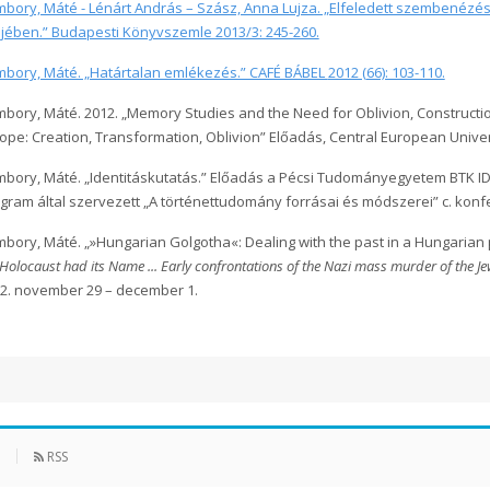
bory, Máté - Lénárt András – Szász, Anna Lujza. „Elfeledett szembenézés
mjében.” Budapesti Könyvszemle 2013/3: 245-260.
bory, Máté. „Határtalan emlékezés.” CAFÉ BÁBEL
2012 (
66): 103-110.
bory, Máté. 2012. „Memory Studies and the Need for Oblivion, Construct
ope: Creation, Transformation, Oblivion” Előadás, Central European Univer
bory, Máté. „Identitáskutatás.” Előadás a Pécsi Tudományegyetem BTK ID
gram által szervezett „A történettudomány forrásai és módszerei” c. konf
bory, Máté. „»Hungarian Golgotha«: Dealing with the past in a Hungarian p
 Holocaust had its Name ... Early confrontations of the Nazi mass murder of the J
2. november 29 – december 1.
RSS