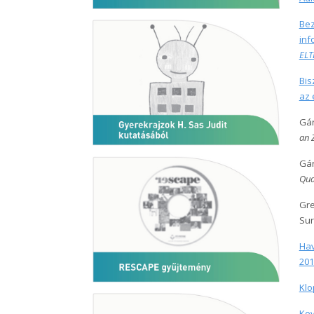
Bez
inf
ELT
Bis
az 
Gár
an 
Gár
Qua
Gre
Sur
Hav
201
Klo
Kov