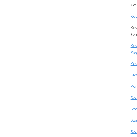
Kov
Kov
Kov
Tár
Kov
Kön
Kov
Lén
Per
Sza
Sza
Sza
Sza