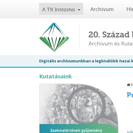
Archívum
Hí
A TK Intézetei
20. Század
Archívum és Kut
Digitális archívumunkban a legkiválóbb hazai
Kutatásaink
N
P
Adl