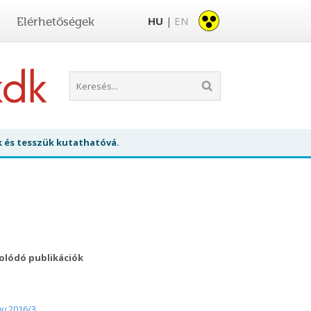
HU
EN
Elérhetőségek
|
k és tesszük kutathatóvá.
olódó publikációk
hu
2016/3.