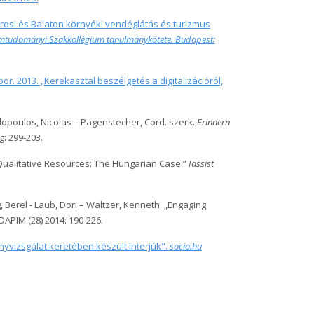
városi és Balaton környéki vendéglátás és turizmus
lomtudományi Szakkollégium tanulmánykötete.
Budapest:
r. 2013. „Kerekasztal beszélgetés a digitalizációról,
olopoulos, Nicolas – Pagenstecher, Cord. szerk.
Erinnern
g: 299-203.
d Qualitative Resources: The Hungarian Case.”
Iassist
, Berel - Laub, Dori – Waltzer, Kenneth. „Engaging
DAPIM (28)
2014
: 190-226.
yvizsgálat keretében készült interjúk".
socio.hu