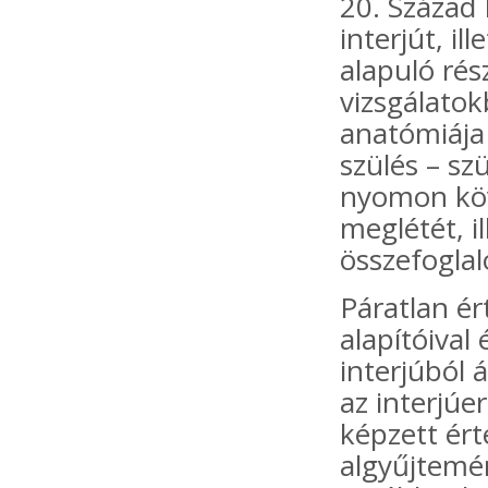
20. Század
interjút, i
alapuló ré
vizsgálatok
anatómiája 
szülés – sz
nyomon köve
meglétét, i
összefoglal
Páratlan ér
alapítóival
interjúból 
az interjú
képzett ért
algyűjtemén