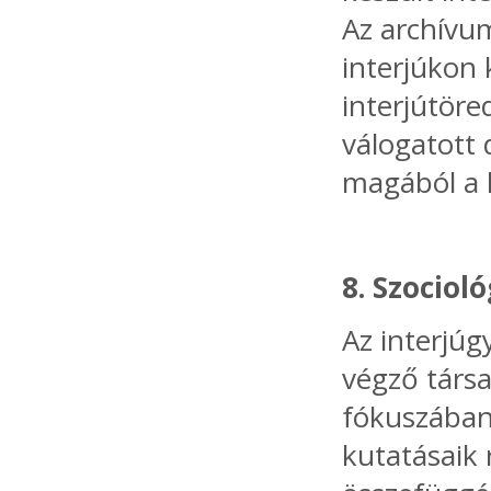
Az archívum
interjúkon 
interjútöre
válogatott
magából a k
8. Szociol
Az interjúg
végző társ
fókuszában
kutatásaik 