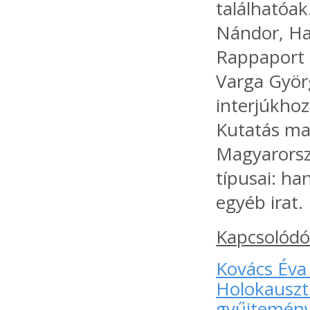
találhatóak
Nándor, Ha
Rappaport B
Varga Györ
interjúkhoz
Kutatás mag
Magyarorsz
típusai: ha
egyéb irat.
Kapcsolódó
Kovács Éva
Holokauszt 
gyűjtemény