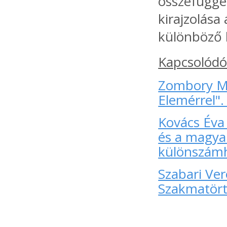
összefüggé
kirajzolása
különböző 
Kapcsolódó
Zombory Mát
Elemérrel"
Kovács Éva 
és a magya
különszám
Szabari Ve
Szakmatört