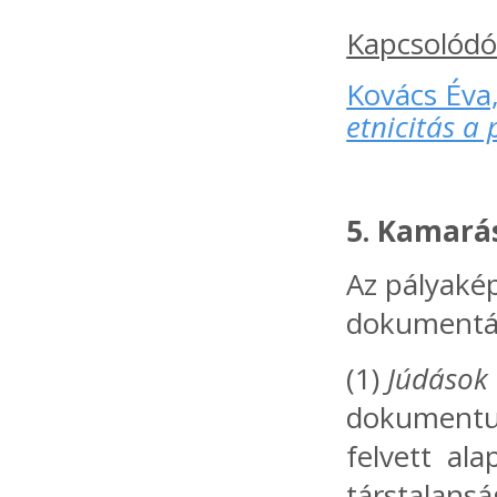
Kapcsolódó
Kovács Éva
etnicitás a
5. Kamará
Az pályaképe
dokumentáci
(1)
Júdások 
dokumentum
felvett ala
társtalans