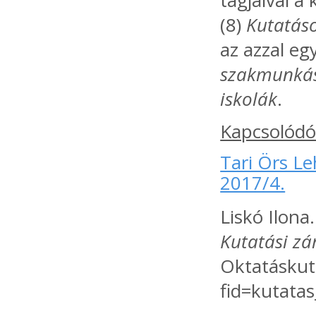
tagjaival a
(8)
Kutatáso
az azzal eg
szakmunkás
iskolák
.
Kapcsolódó
Tari Örs Le
2017/4.
Liskó Ilona
Kutatási z
Oktatáskuta
fid=kutata