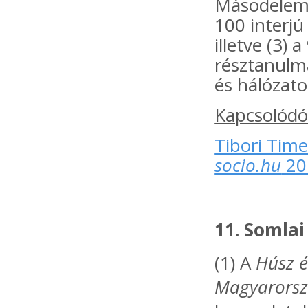
Másodelemz
100 interjú
illetve (3)
résztanulmá
és hálózato
Kapcsolódó
Tibori Time
socio.hu
20
11. Somla
(1) A
Húsz é
Magyarors