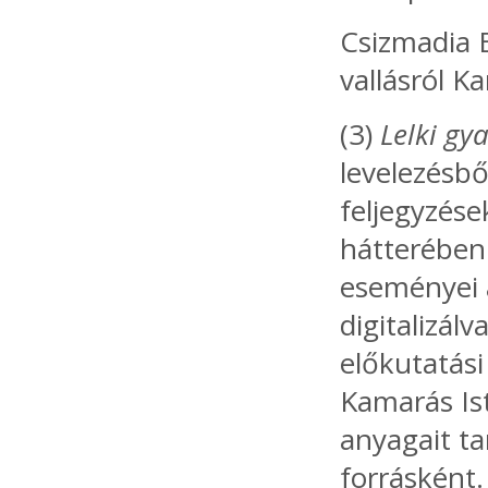
Csizmadia E
vallásról K
(3)
Lelki gy
levelezésbő
feljegyzése
hátterében 
eseményei 
digitalizálv
előkutatás
Kamarás Is
anyagait t
forrásként.