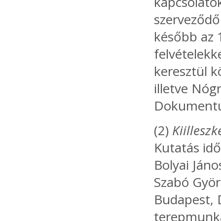
kapcsolatok
szerveződő
később az 
felvételekk
keresztül k
illetve Nó
Dokumentu
(2)
Kiillesz
Kutatás idő
Bolyai Jáno
Szabó Györg
Budapest, 
terepmunka