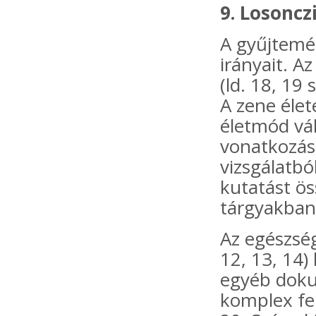
9. Losonc
A gyűjtemé
irányait. A
(ld. 18, 19
A zene élet
életmód vál
vonatkozás
vizsgálatbó
kutatást ös
tárgyakban
Az egészség
12, 13, 14)
egyéb doku
komplex fel