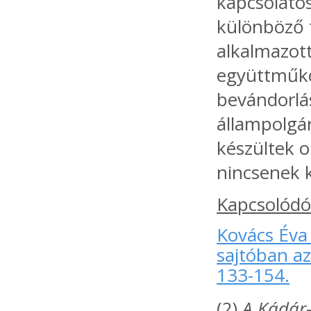
kapcsolatos
különböző t
alkalmazott
együttműkö
bevándorlás
állampolgár
készültek o
nincsenek k
Kapcsolódó
Kovács Éva 
sajtóban az
133-154.
(2)
A Kádár