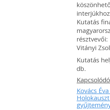
köszönhető
interjúkhoz
Kutatás fin
magyarorsz
résztvevői:
Vitányi Zsol
Kutatás he
db.
Kapcsolódó
Kovács Éva
Holokauszt 
gyűjtemény