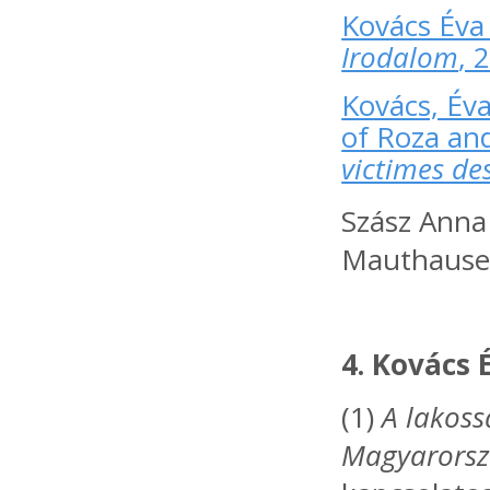
Kovács Éva 
Irodalom
, 
Kovács, Éva
of Roza and
victimes de
Szász Anna 
Mauthausen
4. Kovács
(1)
A lakoss
Magyarors