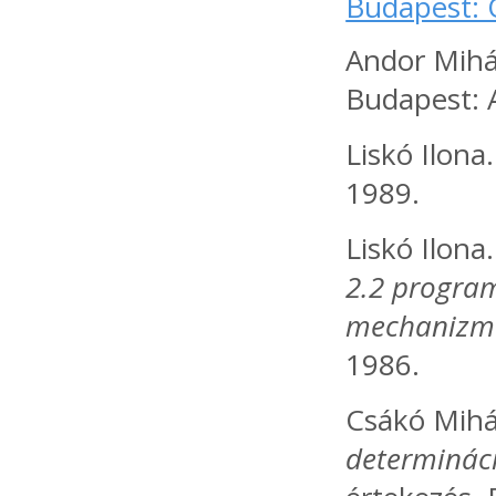
Budapest: 
Andor Mihál
Budapest: 
Liskó Ilona
1989.
Liskó Ilona
2.2 program
mechanizmus
1986.
Csákó Mihál
determináci