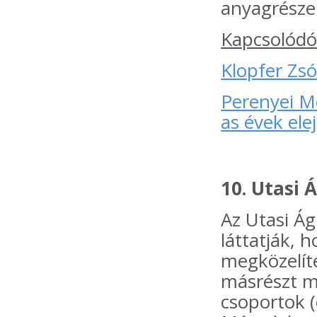
anyagrésze
Kapcsolódó
Klopfer Zsó
Perenyei Mo
as évek ele
10. Utasi
Az Utasi Á
láttatják, 
megközelíté
másrészt m
csoportok (