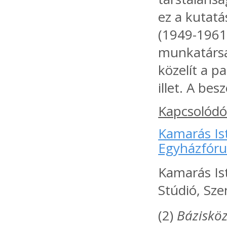
ez a kutatá
(1949-1961)
munkatársai
közelít a p
illet. A be
Kapcsolódó
Kamarás Is
Egyházfór
Kamarás Ist
Stúdió, Sze
(2)
Bázisköz