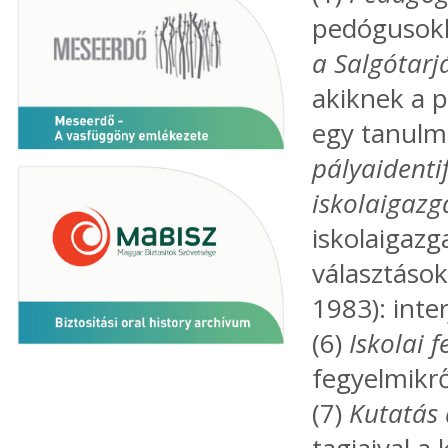
pedógusokka
a Salgótarj
akiknek a p
egy tanulmá
pályaidenti
iskolaigazg
iskolaigazg
választások
1983): inter
(6)
Iskolai 
fegyelmikr
(7)
Kutatás 