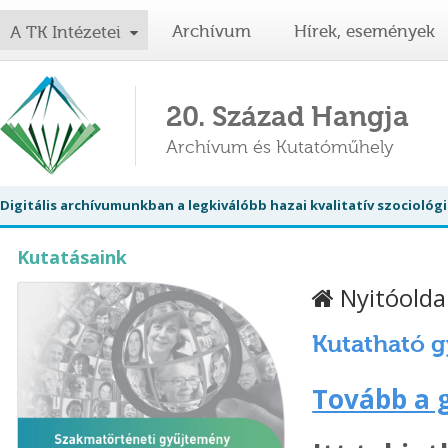
Archívum
Hírek, események
A TK Intézetei
20. Század Hangja
Archívum és Kutatóműhely
Digitális archívumunkban a legkiválóbb hazai kvalitatív szociol
Kutatásaink
Nyitóolda
Kutatható 
Tovább a 