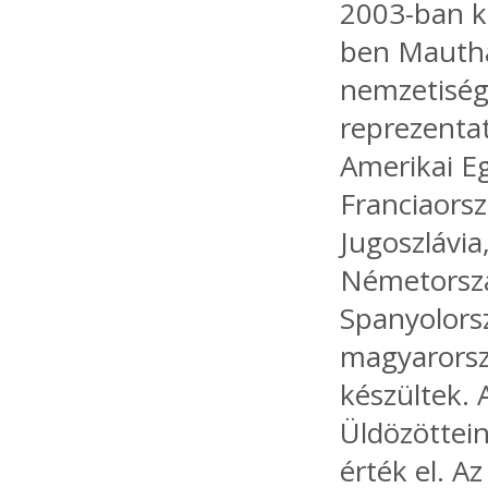
2003-ban kö
ben Mautha
nemzetiségi
reprezentat
Amerikai Eg
Franciaorsz
Jugoszlávi
Németorszá
Spanyolorsz
magyarorszá
készültek. 
Üldözöttein
érték el. A