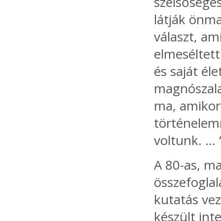
szélsőséges
látják önm
választ, am
elmeséltett
és saját él
magnószala
ma, amikor
történelem
voltunk. … 
A 80-as, ma
összefogla
kutatás vez
készült int