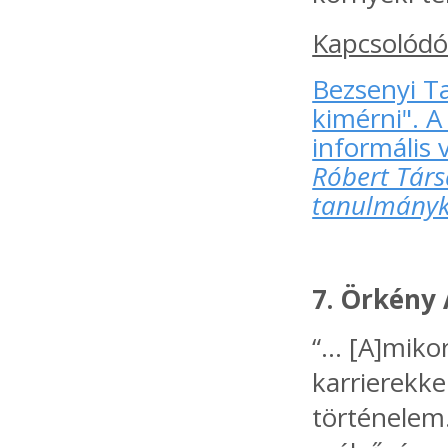
Kapcsolódó
Bezsenyi Ta
kimérni". A
informális 
Róbert Tár
tanulmányk
7. Örkény
“… [A]mikor
karrierekke
történelem.