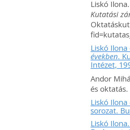
Liskó Ilona
Kutatási z
Oktatáskuta
fid=kutata
Liskó Ilona
években
. K
Intézet, 19
Andor Mihál
és oktatás.
Liskó Ilona
sorozat. Bu
Liskó Ilona