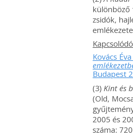
különböző 
zsidók, haj
emlékezete 
Kapcsolódó
Kovács Éva 
emlékezetb
Budapest 2
(3)
Kint és 
(Old, Mocsa
gyűjtemény
2005 és 20
száma: 720