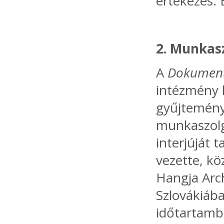
értekezés.
2. Munkas
A
Dokument
intézmény 
gyűjtemény
munkaszolg
interjúját 
vezette, k
Hangja Arc
Szlovákiába
időtartamb