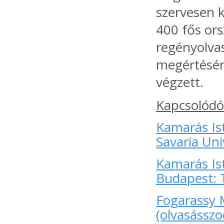
szervesen k
400 fős ors
regényolva
megértésér
végzett.
Kapcsolódó
Kamarás Is
Savaria Uni
Kamarás Is
Budapest: 
Fogarassy M
(olvasásszo