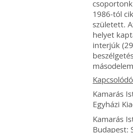
csoportonk
1986-tól ci
született. 
helyet kap
interjúk (29
beszélgetés
másodelemz
Kapcsolódó
Kamarás Ist
Egyházi Kia
Kamarás Is
Budapest: S