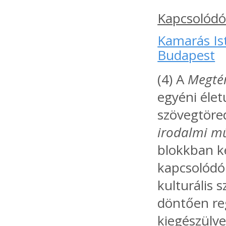
Kapcsolódó
Kamarás Ist
Budapest
(4) A
Megté
egyéni élet
szövegtöred
irodalmi m
blokkban k
kapcsolódó 
kulturális 
döntően re
kiegészülve