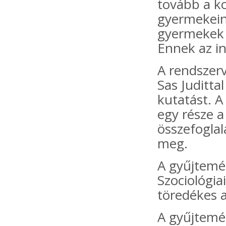
tovább a k
gyermekeiné
gyermekek v
Ennek az in
A rendszerv
Sas Juditta
kutatást. A
egy része a
összefoglal
meg.
A gyűjtemén
Szociológia
töredékes a
A gyűjtemé