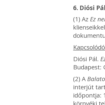
6. Diósi P
(1) Az
Ez ne
klienseikke
dokument
Kapcsolódó
Diósi Pál.
E
Budapest: 
(2) A
Balato
interjút t
időpontja: 
környéki te