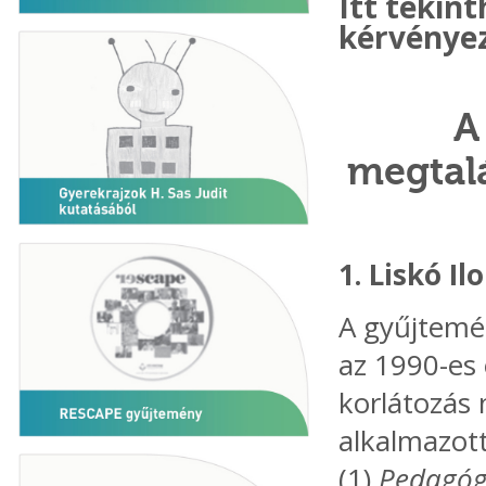
Itt tekin
kérvényez
A
megtalá
1. Liskó I
A gyűjtemé
az 1990-es 
korlátozás
alkalmazott
(1)
Pedagóg