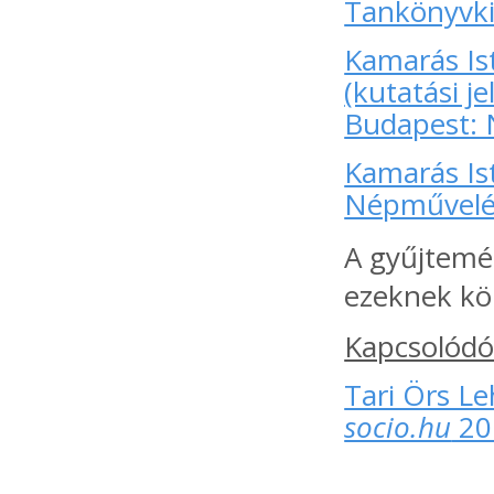
Tankönyvk
Kamarás Ist
(kutatási j
Budapest: 
Kamarás Is
Népművelés
A gyűjtemé
ezeknek körü
Kapcsolódó
Tari Örs L
socio.hu
20