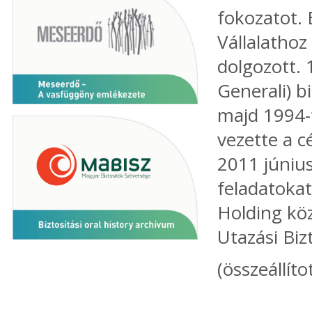
fokozatot. 
Vállalathoz
dolgozott. 
Generali) b
majd 1994-
vezette a c
2011 június 
feladatokat
Holding köz
Utazási Biz
(összeállíto