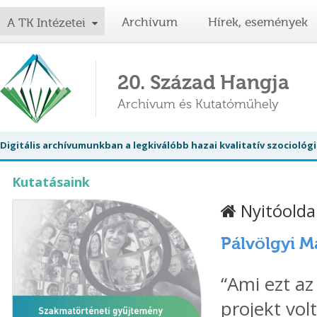
Archívum
Hírek, események
A TK Intézetei
20. Század Hangja
Archívum és Kutatóműhely
Digitális archívumunkban a legkiválóbb hazai kvalitatív szociol
Kutatásaink
Nyitóolda
Pálvölgyi M
“Ami ezt az
projekt vol