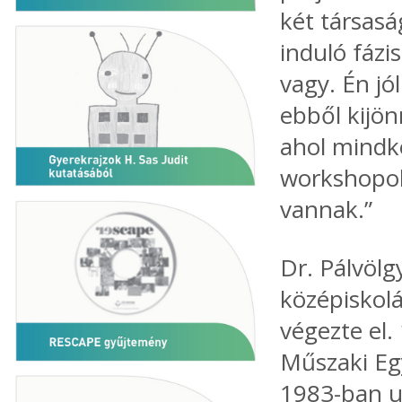
két társasá
induló fázi
vagy. Én jó
ebből kijön
ahol mindké
workshopok
vannak.”
Dr. Pálvölg
középiskol
végezte el
Műszaki Eg
1983-ban u