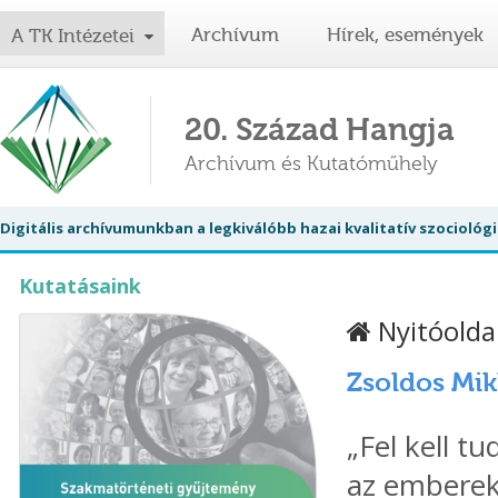
Archívum
Hírek, események
A TK Intézetei
20. Század Hangja
Archívum és Kutatóműhely
Digitális archívumunkban a legkiválóbb hazai kvalitatív szociol
Kutatásaink
Nyitóolda
Zsoldos Mik
„Fel kell t
az emberek 