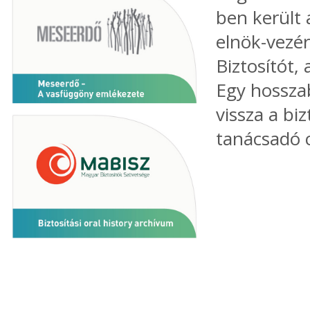
ben került a
elnök-vezér
Biztosítót,
Egy hosszab
vissza a bi
tanácsadó c