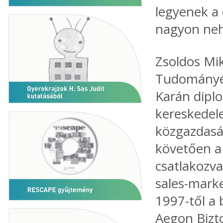
legyenek a
nagyon neh
Zsoldos Mik
Tudománye
Karán dipl
kereskedel
közgazdaság
követően a
csatlakozva
sales-mark
1997-től a 
Aegon Bizto