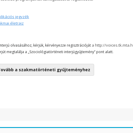
likációs jegyzék
kmai életrajz
a http://voices.tk.mta.
interjú olvasásához, kérjük, kérvényezze regisztrációját
erjút megtalálja a „Szociológiatörténeti interjúgyűjtemény” pont alatt.
ovább a szakmatörténeti gyűjteményhez