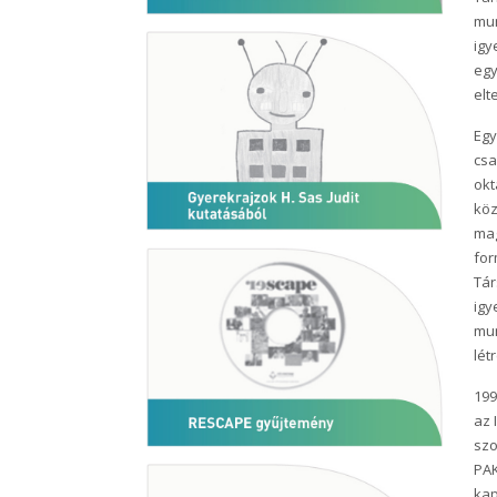
mun
igy
egy
elt
Egy
csa
okt
köz
mag
for
Tár
igy
mun
lét
199
az 
szo
PAK
kap