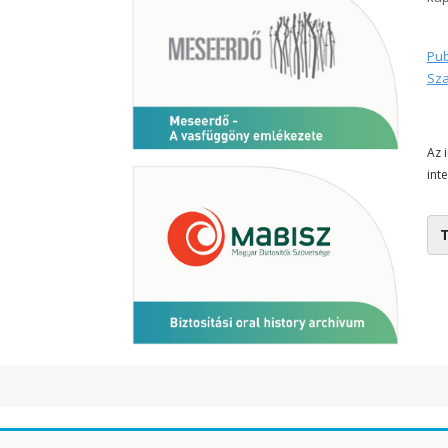
Pub
Sza
Az 
int
T