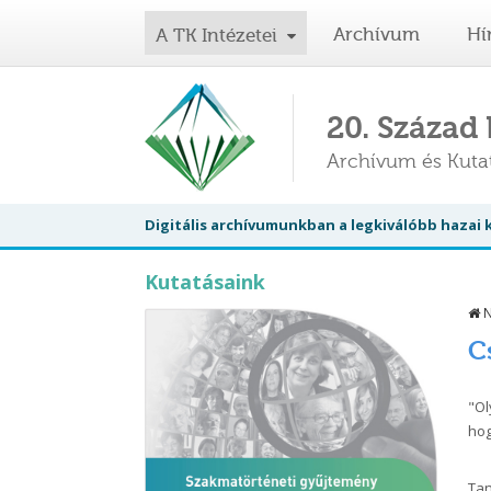
Archívum
Hí
A TK Intézetei
20. Század
Archívum és Kut
Digitális archívumunkban a legkiválóbb hazai
Kutatásaink
N
C
"Ol
hog
Tan