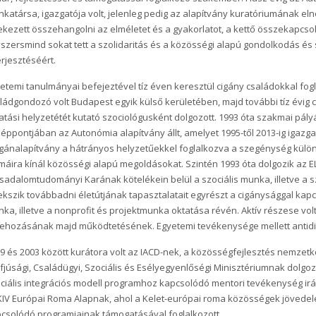
katársa, igazgatója volt, jelenleg pedig az alapítvány kuratóriumának eln
ekezett összehangolni az elméletet és a gyakorlatot, a kettő összekapcs
szersmind sokat tett a szolidaritás és a közösségi alapú gondolkodás és 
erjesztéséért.
etemi tanulmányai befejeztével tíz éven keresztül cigány családokkal fog
ládgondozó volt Budapest egyik külső kerületében, majd további tíz évig 
atási helyzetétét kutató szociológusként dolgozott. 1993 óta szakmai pál
éppontjában az Autonómia alapítvány állt, amelyet 1995-től 2013-ig igazga
ánalapítvány a hátrányos helyzetűekkel foglalkozva a szegénység külön
máira kínál közösségi alapú megoldásokat. Szintén 1993 óta dolgozik az E
sadalomtudományi Karának kötelékein belül a szociális munka, illetve a s
ekszik továbbadni életútjának tapasztalatait egyrészt a cigánysággal kapc
ka, illetve a nonprofit és projektmunka oktatása révén. Aktív részese vo
rehozásának majd működtetésének. Egyetemi tevékenysége mellett antidisz
9 és 2003 között kurátora volt az IACD-nek, a közösségfejlesztés nemzet
Ifjúsági, Családügyi, Szociális és Esélyegyenlőségi Minisztériumnak dolgoz
ciális integrációs modell programhoz kapcsolódó mentori tevékenység irány
IV Európai Roma Alapnak, ahol a Kelet-európai roma közösségek jöved
csolódó programjainak támogatásával foglalkozott.