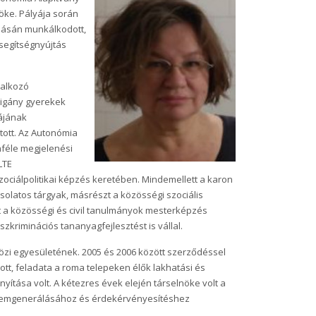
öke. Pályája során
olásán munkálkodott,
segítségnyújtás
lalkozó
cigány gyerekek
yájának
tott. Az Autonómia
féle megjelenési
LTE
zociálpolitikai képzés keretében. Mindemellett a karon
solatos tárgyak, másrészt a közösségi szociális
lt a közösségi és civil tanulmányok mesterképzés
kriminációs tananyagfejlesztést is vállal.
közi egyesületének. 2005 és 2006 között szerződéssel
ott, feladata a roma telepeken élők lakhatási és
ítása volt. A kétezres évek elején társelnöke volt a
elemgenerálásához és érdekérvényesítéshez