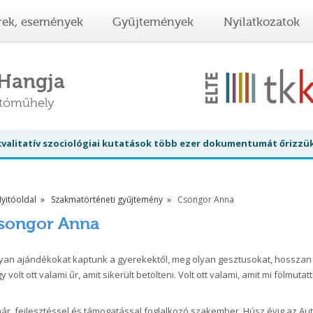
rek, események
Gyűjtemények
Nyilatkozatok
 Hangja
atóműhely
 kvalitatív szociológiai kutatások több ezer dokumentumát őrizzü
yitóoldal
Szakmatörténeti gyűjtemény
Csongor Anna
songor Anna
yan ajándékokat kaptunk a gyerekektől, meg olyan gesztusokat, hosszan l
y volt ott valami űr, amit sikerült betölteni. Volt ott valami, amit mi fölmutat
ár, fejlesztéssel és támogatással foglalkozó szakember. Húsz évig az Au