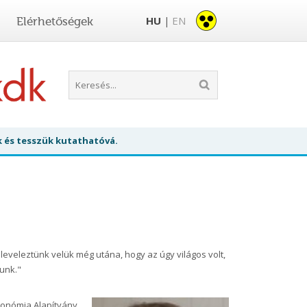
HU
EN
Elérhetőségek
|
k és tesszük kutathatóvá.
eveleztünk velük még utána, hogy az úgy világos volt,
tunk."
tonómia Alapítvány