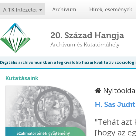
Archívum
Hírek, események
A TK Intézetei
20. Század Hangja
Archívum és Kutatóműhely
Digitális archívumunkban a legkiválóbb hazai kvalitatív szociol
Kutatásaink
Nyitóolda
H. Sas Judit
"Tehát azt 
[hogy az eg