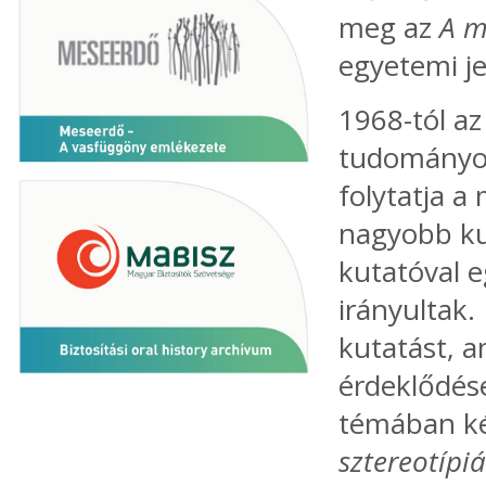
meg az
A m
egyetemi je
1968-tól az
tudományo
folytatja a
nagyobb ku
kutatóval 
irányultak
kutatást, a
érdeklődése
témában kés
sztereotípi