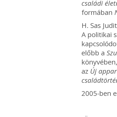
családi él
formában
H. Sas Judit
A politikai 
kapcsolódo
előbb a
Szu
könyvében,
az
Új appar
családtört
2005-ben el