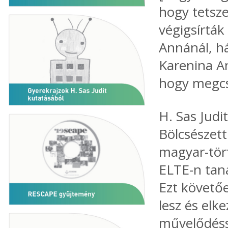
hogy tetsze
végigsírták
Annánál, há
Karenina An
hogy megcsa
H. Sas Jud
Bölcsészet
magyar-tör
ELTE-n taná
Ezt követő
lesz és elk
művelődéssz