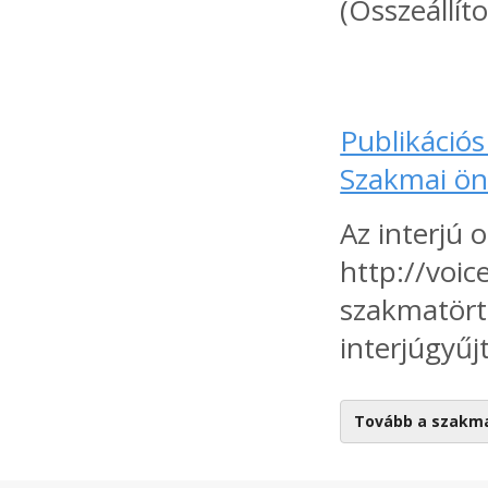
(Összeállít
Publikációs
Szakmai öné
Az interjú 
http://voic
szakmatörté
interjúgyűj
Tovább a szakm