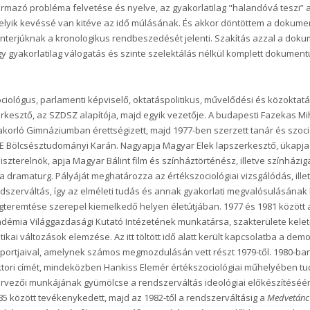
rmazó probléma felvetése és nyelve, az gyakorlatilag "halandóvá teszi” a
lyik kevéssé van kitéve az idő múlásának. És akkor döntöttem a dokume
interjúknak a kronologikus rendbeszedését jelenti. Szakítás azzal a dok
y gyakorlatilag válogatás és szinte szelektálás nélkül komplett dokument
ciológus, parlamenti képviselő, oktatáspolitikus, művelődési és közoktatás
rkesztő, az SZDSZ alapítója, majd egyik vezetője. A budapesti Fazekas Mi
korló Gimnáziumban érettségizett, majd 1977-ben szerzett tanár és szoci
E Bölcsésztudományi Karán. Nagyapja Magyar Elek lapszerkesztő, ükapj
iszterelnök, apja Magyar Bálint film és színháztörténész, illetve színházig
a dramaturg. Pályáját meghatározza az értékszociológiai vizsgálódás, ille
dszerváltás, így az elméleti tudás és annak gyakorlati megvalósulásának
teremtése szerepel kiemelkedő helyen életútjában. 1977 és 1981 közöt
démia Világgazdasági Kutató Intézetének munkatársa, szakterülete kelet
itikai változások elemzése. Az itt töltött idő alatt került kapcsolatba a dem
portjaival, amelynek számos megmozdulásán vett részt 1979-től. 1980-b
tori címét, mindeközben Hankiss Elemér értékszociológiai műhelyében t
rvezői munkájának gyümölcse a rendszerváltás ideológiai előkészítéséért 
85 között tevékenykedett, majd az 1982-től a rendszerváltásig a
Medvetán