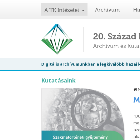
Archívum
Hí
A TK Intézetei
20. Század
Archívum és Kut
Digitális archívumunkban a legkiválóbb hazai
Kutatásaink
N
M
"Du
meg
azo
aka