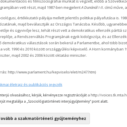
mdokumentációs és filmszociográfiai munkát is végzett, előbb a Szövetkeze
gramjában vett részt, majd 1987-ben megjelent
A Dunánál I-II.
című műve, am
ciológusi, értékkutatói pályája mellett jelentős politikai pályafutása is
ózatának, majd beválasztják az Országos Tanácsba. Később, ugyanebben
etője és ügyvivője lesz, tehát részt vett a demokratikus ellenzék párttá
replője, a Rendszerváltás Programjának egyik kidolgozója, és az Ellenzé
ő demokratikus választások során bekerül a Parlamentbe, ahol több bizot
ja volt. 1990 és 2010 között országgyűlési képviselő. A Horn kormányban 
iszter, majd 2002 és 2006 között oktatási miniszter.
rrás: http://www.parlament.hu/kepviselo/elet/m247.htm)
kmai életrajz és publikációs jegyzék
a http://voices.tk.mta.
interjú olvasásához, kérjük, kérvényezze regisztrációját
erjút megtalálja a „Szociológiatörténeti interjúgyűjtemény” pont alatt.
ovább a szakmatörténeti gyűjteményhez