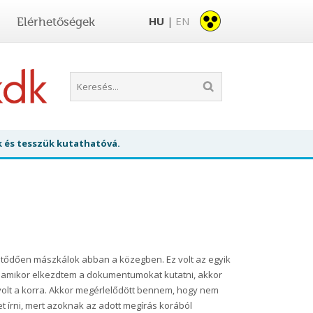
HU
EN
Elérhetőségek
|
k és tesszük kutathatóvá.
etődően mászkálok abban a közegben. Ez volt az egyik
gy amikor elkezdtem a dokumentumokat kutatni, akkor
volt a korra. Akkor megérlelődött bennem, hogy nem
et írni, mert azoknak az adott megírás korából