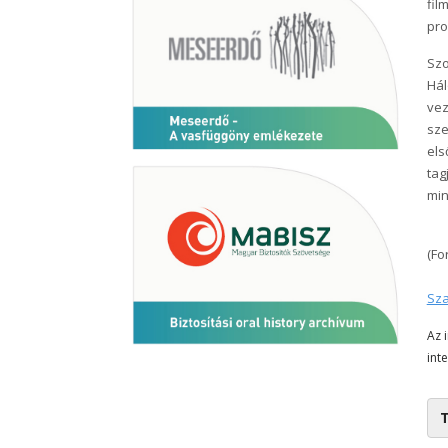
fil
pro
Szo
Hál
vez
sze
els
tag
min
(Fo
Sza
Az 
int
T