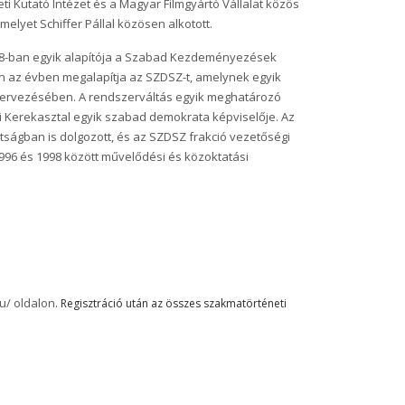
ti Kutató Intézet és a Magyar Filmgyártó Vállalat közös
elyet Schiffer Pállal közösen alkotott.
. 1988-ban egyik alapítója a Szabad Kezdeményezések
 az évben megalapítja az SZDSZ-t, amelynek egyik
 szervezésében. A rendszerváltás egyik meghatározó
ki Kerekasztal egyik szabad demokrata képviselője. Az
tságban is dolgozott, és az SZDSZ frakció vezetőségi
1996 és 1998 között művelődési és közoktatási
hu/ oldalon
. Regisztráció után az összes szakmatörténeti