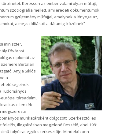
 történetet. Keressen az ember valami olyan műfajt,
ntum szociográfia mellett, ami eredeti dokumentumok
umentum gyűjtemény műfajjal, amelynek a lényege az,
umokat, a megszólítástól a dátumig, közölnek”
i miniszter,
hály Fővárosi
ológus diplomát az
a Szemere Bertalan
azgató. Anyja Siklós
tve a
 lehetőségeinek
t a Tudományos
-európai társadalmi,
okratikus ellenzék
an megszerezte
udományos munkatársként dolgozott. Szerkesztői és
felelős, illegalitásban megjelenő Beszélő, ahol 1981
c
című folyóirat egyik szerkesztője. Mindeközben