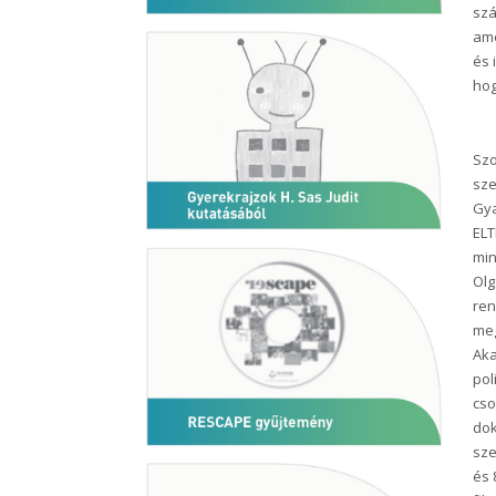
szá
ame
és 
hog
Szo
sze
Gya
ELT
min
Olg
ren
meg
Aka
pol
cso
dok
sze
és 