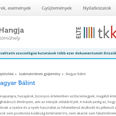
rek, események
Gyűjtemények
Nyilatkozatok
 Hangja
atóműhely
 kvalitatív szociológiai kutatások több ezer dokumentumát őrizzü
yitóoldal
Szakmatörténeti gyűjtemény
Magyar Bálint
agyar Bálint
napatajra, hazajárok, bizonyos értelemben azóta lemegyek, magától ért
határozó élményem, ami az interjúk oldaláról jött. A másik pedig az, ho
knak a nyelve és a nyelv használat az hihetetlenül árulkodó és jellemző 
rok sem pozitivista kulákság történetet írni, nem akarok sem falutörténet