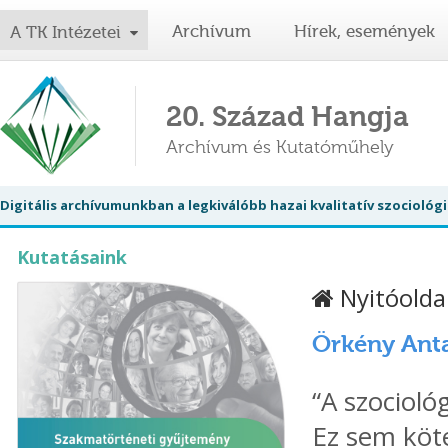
Archívum
Hírek, események
A TK Intézetei
20. Század Hangja
Archívum és Kutatóműhely
Digitális archívumunkban a legkiválóbb hazai kvalitatív szociol
Kutatásaink
Nyitóolda
Örkény Ant
“A szocioló
Ez sem köte