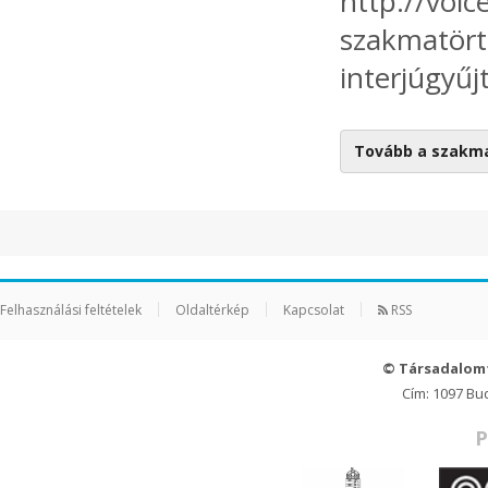
http://voic
szakmatörté
interjúgyűj
Tovább a szakm
Felhasználási feltételek
Oldaltérkép
Kapcsolat
RSS
© Társadalom
Cím: 1097 Bu
P