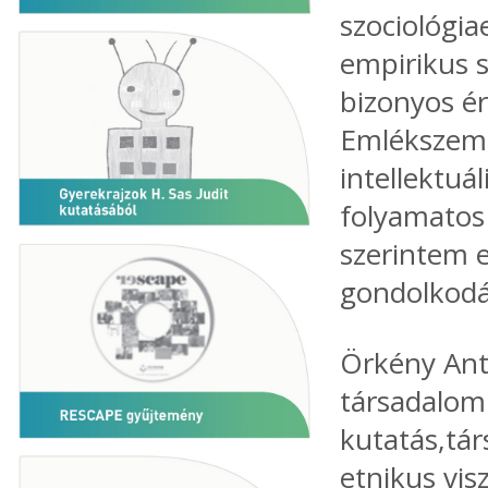
szociológia
empirikus 
bizonyos é
Emlékszem a
intellektuá
folyamatos 
szerintem 
gondolkodás
Örkény Anta
társadalomp
kutatás,tár
etnikus vis