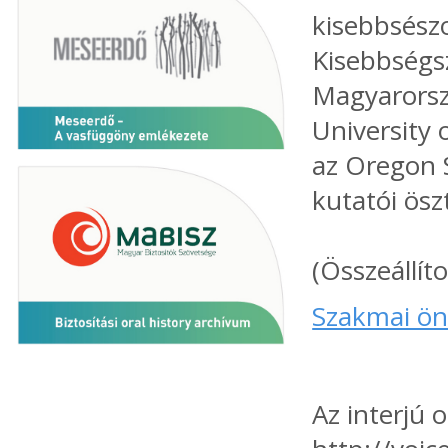
kisebbsész
Kisebbségs
Magyarorszá
University 
az Oregon S
kutatói ösz
(Összeállít
Szakmai öné
Az interjú 