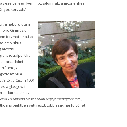
 az esélyei egy ilyen mozgalomnak, amikor ehhez
ényes keretek."
or, a háború utáni
sigmond Gimnázium
etem tervmatematika
sa empirikus
lalkozni.
ai szociálpolitika
 a társadalmi
örténete, a
olgozik az MTA
78-től, a CEU-n 1991
 és a glasgow-i
andidátusa, és az
 küzdelmek a rendszerváltás utáni Magyarországon
” című
özi projektben vett részt, több szakmai folyóirat