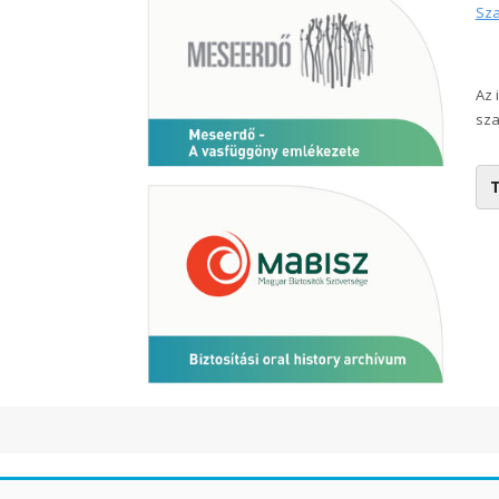
Sza
Az 
sza
T