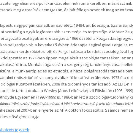
szetei egy elismerés-politikai küzdelemnek roma keretben, másrészt mik
csenek meg a tradíciók sem igazán, és hát főleg nincsenek meg az intézm
apesti, nagypolgári családban született, 1948-ban. Édesapja, Szalai Sánd
ai szociológia egyik legfontosabb szervezője és terjesztője. A Móricz Z
ei tagozatú osztályában érettségizett, 1966 őszétől a közgazdasági egy
kos hallgatója volt. A következő évben édesapja segítségével Ferge Zsuz
atásaiban kérdezőbiztos lett, és Ferge hatására kezdett szociológiával fog
kdolgozatát az 1971-ben éppen megalakult szociológia tanszéken, az angli
lakulásáról írta. Munkássága során a szegénység tanulmányozása mellett
uktúra, a munkaerőpiac és az etnicitás, a hazai polgárosodás társadalomt
sadalmi redisztribúció viszonyai váltak fő kutatási területeivé. 1973 óta d
ciológiai Kutatóintézetében, 2008 óta tudományos tanácsadó. Az ELTÉ-n 19
 tanít, de tartott órákat a Wesley János Lelkészképző Főiskolán (1995-1999)
athclyde Egyetemen (1993-1999) is. 1986-ban lett a szociológia-tudomány k
állami ‘túlelosztás’ funkcióváltozásai. A jóléti redisztribúció feletti társadalmi
ekezésével 2007-ben elnyerte az MTA doktori fokozatát is. Számos nemzetk
rkesztőségének tagja.
likációs jegyzék