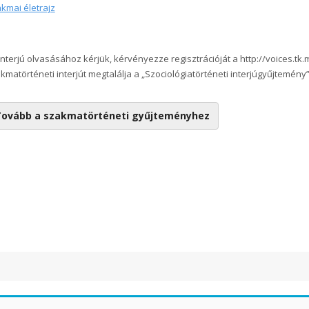
kmai életrajz
interjú olvasásához kérjük, kérvényezze regisztrációját
a http://voices.tk.
kmatörténeti interjút megtalálja a „Szociológiatörténeti interjúgyűjtemény” 
ovább a szakmatörténeti gyűjteményhez