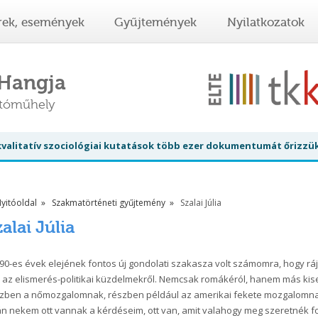
rek, események
Gyűjtemények
Nyilatkozatok
 Hangja
atóműhely
 kvalitatív szociológiai kutatások több ezer dokumentumát őrizzü
yitóoldal
Szakmatörténeti gyűjtemény
Szalai Júlia
alai Júlia
'90-es évek elejének fontos új gondolati szakasza volt számomra, hogy r
l az elismerés-politikai küzdelmekről. Nemcsak romákéról, hanem más k
zben a nőmozgalomnak, részben például az amerikai fekete mozgalomnak 
án nekem ott vannak a kérdéseim, ott van, amit valahogy meg szeretnék fo