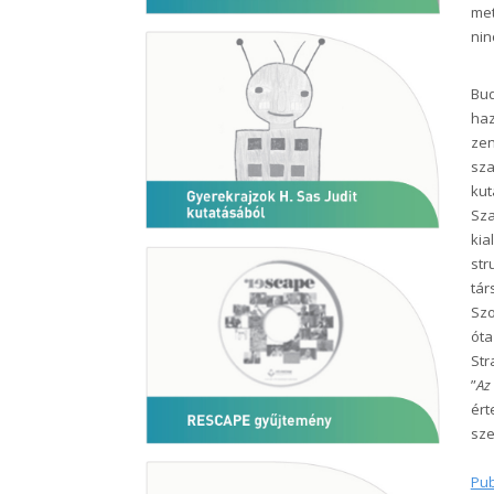
met
nin
Bud
haz
zen
sza
kut
Sza
kia
str
tár
Szo
óta
Str
”
Az 
ért
sze
Pub