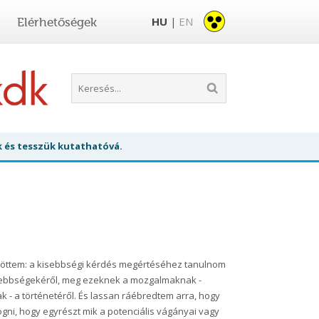
HU
EN
Elérhetőségek
|
k és tesszük kutathatóvá.
ájöttem: a kisebbségi kérdés megértéséhez tanulnom
isebbségekéről, meg ezeknek a mozgalmaknak -
- a történetéről. És lassan ráébredtem arra, hogy
gni, hogy egyrészt mik a potenciális vágányai vagy