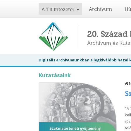
Archívum
Hí
A TK Intézetei
20. Század
Archívum és Kut
Digitális archívumunkban a legkiválóbb hazai
Kutatásaink
N
Sz
"A 
kel
rés
tal