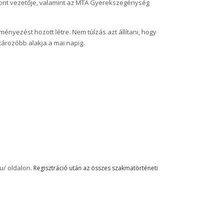
pont vezetője, valamint az MTA Gyerekszegénység
ényezést hozott létre. Nem túlzás azt állítani, hogy
ározóbb alakja a mai napig.
hu/ oldalon
. Regisztráció után az összes szakmatörténeti