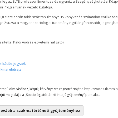
enleg az ELTE professor Emeritusa és ugyanitt a Szegénységkutatási Köz
eni Programjának vezető kutatója.
igi élete során több száz tanulmányt, 15 könyvet és számtalan civil kezdem
ge Zsuzsa a magyar szociológiai tudomány egyik legfontosabb, legmeghat
szítette: Páldi András egyetemi hallgató)
likációs jegyzék
kmai életrajz
a http://voices.tk.mta.
interjú olvasásához, kérjük, kérvényezze regisztrációját
erjút megtalálja a „Szociológiatörténeti interjúgyűjtemény” pont alatt.
ovább a szakmatörténeti gyűjteményhez