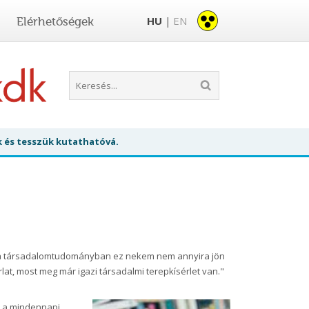
HU
EN
Elérhetőségek
|
k és tesszük kutathatóvá.
át a társadalomtudományban ez nekem nem annyira jön
lat, most meg már igazi társadalmi terepkísérlet van."
ik a mindennapi