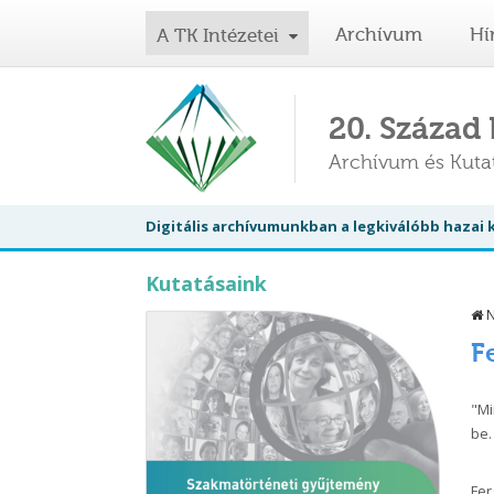
Archívum
Hí
A TK Intézetei
20. Század
Archívum és Kut
Digitális archívumunkban a legkiválóbb hazai
Kutatásaink
N
F
"Mi
be.
Fer