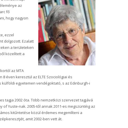
 véleménye az
arc fő
tani, hogy nagyon
e, ezzel
 dolgozott. Ezalatt
 ezeken a területeken
l közelített a
ikortól az MTA
 8 éven keresztül az ELTE Szociológiai és
s külföldi egyetemen vendégoktató, s az Edinburgh-i
es tagja 2002 óta. Több nemzetközi szervezet tagjává
 of Yuste-nak. 2005-től annak 2011-es megszüntéig az
ámos kitűntetése közül érdemes megemlíteni a
zépkeresztjét, amit 2002-ben vett át.