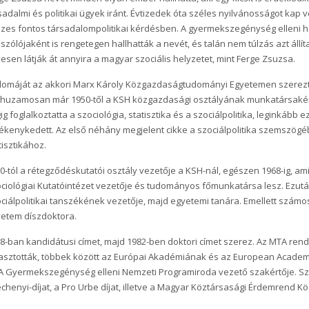
sadalmi és politikai ügyek iránt. Évtizedek óta széles nyilvánosságot kap
zes fontos társadalompolitikai kérdésben. A gyermekszegénység elleni h
szólójaként is rengetegen hallhatták a nevét, és talán nem túlzás azt állí
esen látják át annyira a magyar szociális helyzetet, mint Ferge Zsuzsa.
lomáját az akkori Marx Károly Közgazdaságtudományi Egyetemen szerezt
huzamosan már 1950-től a KSH közgazdasági osztályának munkatársaként
ig foglalkoztatta a szociológia, statisztika és a szociálpolitika, leginkább
ékenykedett. Az első néhány megjelent cikke a szociálpolitika szemszögébő
tisztikához.
0-tól a rétegződéskutatói osztály vezetője a KSH-nál, egészen 1968-ig, am
ciológiai Kutatóintézet vezetője és tudományos főmunkatársa lesz. Ezután
ciálpolitikai tanszékének vezetője, majd egyetemi tanára. Emellett számo
etem díszdoktora.
8-ban kandidátusi címet, majd 1982-ben doktori címet szerez. Az MTA rend
asztották, többek között az Európai Akadémiának és az European Academy
 Gyermekszegénység elleni Nemzeti Programiroda vezető szakértője. Sz
chenyi-díjat, a Pro Urbe díjat, illetve a Magyar Köztársasági Érdemrend Kö