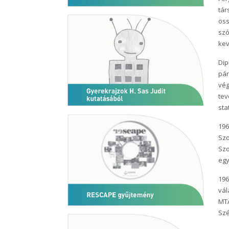
tár
öss
szó
kev
Dip
pár
vég
tev
sta
196
Szo
Szo
egy
196
vál
MTA
Szé