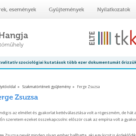
rek, események
Gyűjtemények
Nyilatkozatok
 Hangja
atóműhely
 kvalitatív szociológiai kutatások több ezer dokumentumát őrizzü
yitóoldal
Szakmatörténeti gyűjtemény
Ferge Zsuzsa
erge Zsuzsa
ndig is az elmélet és gyakorlat kettéválasztása volt a rögeszmém, de h
 Én szeretem ezeket összekapcsolni: először csak az empíria volt a gyakor
ge Zsuzsa nevét minden olyan ember hallhatta, aki egy kicsit is érdeklőd