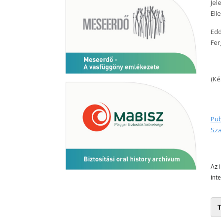
Jel
Ell
Edd
Fer
(Ké
Pub
Sza
Az 
int
T